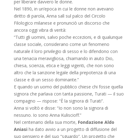
per liberare davvero le donne.
Nel 1890, in un’epoca in cui le donne non avevano
diritto di parola, Anna salì sul palco del Circolo
Filologico milanese e pronunciò un discorso che
ancora oggi vibra di verità:
“Tutti gli uomini, salvo poche eccezioni, e di qualunque
classe sociale, considerano come un fenomeno
naturale il loro privilegio di sesso e lo difendono con
una tenacia meravigliosa, chiamando in aiuto Dio,
chiesa, scienza, etica e leggi vigenti, che non sono
altro che la sanzione legale della prepotenza di una
classe e di un sesso dominante.”
E quando un uomo del pubblico chiese chi fosse quella
signora che parlava con tanta passione, Turati — il suo
compagno — rispose: “È la signora di Turati”.
Anna si voltò e disse: “Io non sono la signora di
nessuno. Io sono Anna Kuliscioff.”
Nel centenario della sua morte,
Fondazione Aldo
Aniasi
ha dato avvio a un progetto di diffusione del
suo pensiero e del suo “sguardo”. Un progetto che