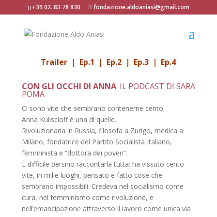
+39 02. 83 78 830
fondazione.aldoaniasi@gmail.com
Trailer
|
Ep.1
|
Ep.2
|
Ep.3
|
Ep.4
CON GLI OCCHI DI ANNA
. IL PODCAST DI SARA
POMA
Ci sono vite che sembrano contenerne cento.
Anna Kuliscioff è una di quelle.
Rivoluzionaria in Russia, filosofa a Zurigo, medica a
Milano, fondatrice del Partito Socialista Italiano,
femminista e “dottora dei poveri”.
È difficile persino raccontarla tutta: ha vissuto cento
vite, in mille luoghi, pensato e fatto cose che
sembrano impossibili. Credeva nel socialismo come
cura, nel femminismo come rivoluzione, e
nell’emancipazione attraverso il lavoro come unica via