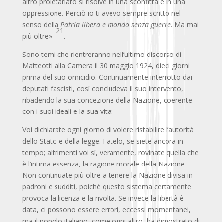
altro proletariato si risolve in una sconfitta e in una
oppressione. Perciò io ti avevo sempre scritto nel
senso della
Patria libera e mondo senza guerre
. Ma mai
21
più oltre»
.
Sono temi che rientreranno nell’ultimo discorso di
Matteotti alla Camera il 30 maggio 1924, dieci giorni
prima del suo omicidio. Continuamente interrotto dai
deputati fascisti, così concludeva il suo intervento,
ribadendo la sua concezione della Nazione, coerente
con i suoi ideali e la sua vita:
Voi dichiarate ogni giorno di volere ristabilire l’autorità
dello Stato e della legge. Fatelo, se siete ancora in
tempo; altrimenti voi sì, veramente, rovinate quella che
è l’intima essenza, la ragione morale della Nazione.
Non continuate più oltre a tenere la Nazione divisa in
padroni e sudditi, poiché questo sistema certamente
provoca la licenza e la rivolta. Se invece la libertà è
data, ci possono essere errori, eccessi momentanei,
ma il popolo italiano, come ogni altro, ha dimostrato di