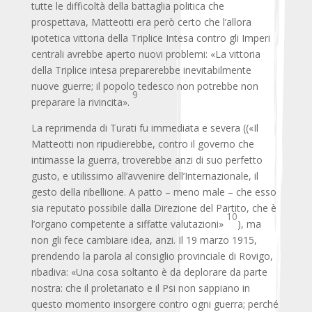
tutte le difficoltà della battaglia politica che
prospettava, Matteotti era però certo che l’allora
ipotetica vittoria della Triplice Intesa contro gli Imperi
centrali avrebbe aperto nuovi problemi: «La vittoria
della Triplice intesa preparerebbe inevitabilmente
nuove guerre; il popolo tedesco non potrebbe non
9
preparare la rivincita».
La reprimenda di Turati fu immediata e severa ((«Il
Matteotti non ripudierebbe, contro il governo che
intimasse la guerra, troverebbe anzi di suo perfetto
gusto, e utilissimo all’avvenire dell’Internazionale, il
gesto della ribellione. A patto – meno male – che esso
sia reputato possibile dalla Direzione del Partito, che è
10
l’organo competente a siffatte valutazioni»
), ma
non gli fece cambiare idea, anzi. Il 19 marzo 1915,
prendendo la parola al consiglio provinciale di Rovigo,
ribadiva: «Una cosa soltanto è da deplorare da parte
nostra: che il proletariato e il Psi non sappiano in
questo momento insorgere contro ogni guerra; perché