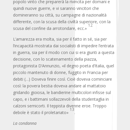
popolo vinto che preparerà la rivincita per domani e
quindi nuove guerre, e vi saranno vincitori che
domineranno su città, su campagne di nazionalità
differente, con la scusa della civiltà superiore, con la
12
scusa del confine da arrotondare, ecc.»
L’amarezza era molta, sia per il fatto in sé, sia per
l’incapacità mostrata dai socialisti di impedire l’entrata
in guerra, sia per il modo con cui si era giunti a questa
decisione, con lo scatenamento della piazza,
protagonista D’Annunzio, «il degno poeta d’Italia, quel
piccolo mantenuto di donne, fuggito in Francia per
debiti (…) Doveva finire così. Cioè doveva cominciare
così: la povera bestia doveva andare al mattatoio
gridando gioiosa, le bandierine multicolori infisse sul
capo, e i battimani sollazzevoli della studentaglia in
calzoni semicorti. Il teppista divenne eroe. Troppo
13
debole è stato il proletariato»
.
La condanna