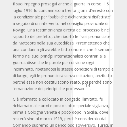
Il suo impegno proseguì anche a guerra in corso. Il 5
luglio 1916 fu condannato a trenta giorni d’arresto con
la condizionale per “pubbliche dichiarazioni disfattiste”
a seguito di un intervento nel consiglio provinciale di
Rovigo. Una testimonianza diretta del processo è nel
rapporto del prefetto, che riportò le frasi pronunciate
da Matteotti nella sua autodifesa: «Premettendo che
una condanna gli avrebbe fatto onore e che è sempre
fermo nei suoi princìpi internazionalisti contrari alla
guerra, disse che le parole per cui viene oggi
incriminato, ripetendosi le stesse condizioni di tempo e
di luogo, egli le pronuncierà senza esitazioni; anzitutto
perché esse non costituiscono reato, poi perché sono
14
l’emanazione dei princìpi che professa»
.
Già riformato e collocato in congedo illimitato, fu
richiamato alle armi e posto sotto speciale vigilanza,
prima a Cologna Veneta e poco dopo in Sicilia, dove
resterà sino al marzo 1919, perché considerato dal
Comando supremo un pericoloso sovversivo. Turati, in