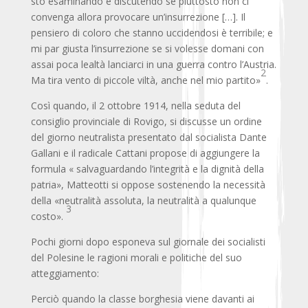
sto esaminando e discutendo se piuttosto non ci
convenga allora provocare un’insurrezione […]. Il
pensiero di coloro che stanno uccidendosi è terribile; e
mi par giusta l’insurrezione se si volesse domani con
assai poca lealtà lanciarci in una guerra contro l’Austria.
2
Ma tira vento di piccole viltà, anche nel mio partito»
.
Così quando, il 2 ottobre 1914, nella seduta del
consiglio provinciale di Rovigo, si discusse un ordine
del giorno neutralista presentato dal socialista Dante
Gallani e il radicale Cattani propose di aggiungere la
formula « salvaguardando l’integrità e la dignità della
patria», Matteotti si oppose sostenendo la necessità
della «neutralità assoluta, la neutralità a qualunque
3
costo».
Pochi giorni dopo esponeva sul giornale dei socialisti
del Polesine le ragioni morali e politiche del suo
atteggiamento:
Perciò quando la classe borghesia viene davanti ai