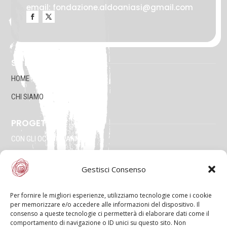
email: fondazione.aldoaniasi@gmail.com
SU DI NOI
HOME
CHI SIAMO
PROGETTI
RIPRISTINA
CON GLI OCCHI DI ANNA
NE VALEVA LA PENA
-A
Attuale: 100%
+A
Gestisci Consenso
ANIASI IL SOCIALISTA DELLE CITTÀ
Alto Contrasto
MARIO ARTALI
Modalità Scura
Per fornire le migliori esperienze, utilizziamo tecnologie come i cookie
per memorizzare e/o accedere alle informazioni del dispositivo. Il
Disattiva Immagini
consenso a queste tecnologie ci permetterà di elaborare dati come il
INFO
Evidenzia Link
comportamento di navigazione o ID unici su questo sito. Non