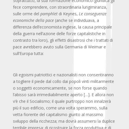
Soprattutto, la sua formazione economico-giuridica gli
fece comprendere, con straordinaria lungimiranza,
sulle orme del
pamphlet
di Keynes,
Le conseguenze
economiche della pace
(anche se individuava, a
differenza dell’economista inglese, la causa principale
della guerra nell’azione delle forze capitalistiche in
contrasto tra loro), gli effetti disastrosi che i trattati di
pace avrebbero avuto sulla Germania di Weimar e
sull’Europa tutta:
Gli egoismi patriottici e nazionalisti non consentiranno
a togliere il piede dal collo dai popoli vinti militarmente
o soggetti economicamente, se non forse quando
l’abisso sarà irrimediabilmente aperto […]. E allora non
v’è che il Socialismo; il quale purtroppo non innalzerà
più il suo edificio, come una volta sperammo, sulla
vetta fiorente del capitalismo giunto al massimo
sviluppo della ricchezza; ma dovrà assumersi la duplice
terribile impresa: di ricostruire la forza produttiva e di