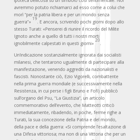
ipoteca bellicosa su un simbolo così sentimentale. Noi
avremmo potuto richiamarci ad esso come a colui che
morì “per la patria libera e per un mondo senza
19
guerra”»
. E ancora, scrivendo pochi giorni dopo allo
stesso Turati: «Penserei di riunire il ricordo del Milite
Ignoto anche a quello di tutti i nostri morti
20
ignobilmente calpestati in questi giorni»
.
Un’indicazione sostanzialmente ignorata dai socialisti
milanesi, che tentarono ugualmente di partecipare alla
manifestazione, venendo aggrediti da nazionalisti e
fascisti. Nonostante ciò, Ezio Vigorelli, combattente
nella prima guerra mondiale (e successivamente nella
Resistenza, in cui perse i figli Bruno e Fofi) pubblicò
sull’organo del Psu, “La Giustizia”, un articolo
commemorativo dell’evento, che Matteotti criticò
immediatamente, ribadendo, in poche, ferme righe a
Turati, la sua concezione della Patria e del mondo,
della pace e della guerra: «Si comprende l’esaltazione di
una Difesa vittoriosa; ma non di una Vittoria che per un