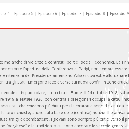
dio 4
|
Episodio 5
|
Episodio 6
|
Episodio 7
|
Episodio 8
|
Episodio 
e ma anche di violenze e contrasti, politici, sociali, economici. La P
, nonostante l’apertura della Conferenza di Parigi, non sembra essere so
elle intenzioni del Presidente americano Wilson dovrebbe allontanare l
ni tra gli Stati. Emergono idee diverse sui nuovi confini in zone crucial
rientale e, in particolare, sulla città di Fiume. Il 24 ottobre 1918, sul
e 1919 al Natale 1920, con centinaia di legionari occupa la città. I na
ialisti, che chiedono più diritti per i lavoratori e sono distanti dalle r
 le loro richieste, anche sulla base delle (confuse) notizie che arrivan
fusa tra gli ex combattenti, i giovani sono sempre più critici verso il pr
dine “borghese” e le tradizioni a cui sono ancorate le vecchie generazio