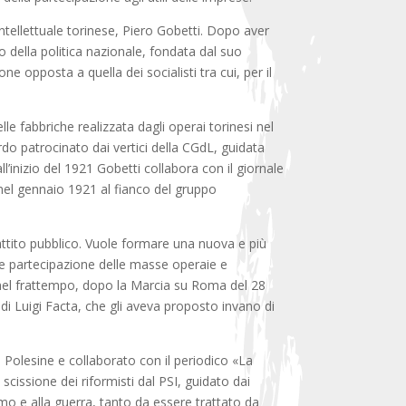
e intellettuale torinese, Piero Gobetti. Dopo aver
 della politica nazionale, fondata dal suo
e opposta a quella dei socialisti tra cui, per il
le fabbriche realizzata dagli operai torinesi nel
ordo patrocinato dai vertici della CGdL, guidata
ll’inizio del 1921 Gobetti collabora con il giornale
 nel gennaio 1921 al fianco del gruppo
ibattito pubblico. Vuole formare una nuova e più
de partecipazione delle masse operaie e
, nel frattempo, dopo la Marcia su Roma del 28
di Luigi Facta, che gli aveva proposto invano di
 Polesine e collaborato con il periodico «La
a scissione dei riformisti dal PSI, guidato dai
ismo e alla guerra, tanto da essere trattato da