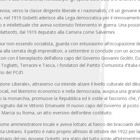
Savoia, verso la classe dirigente liberale e i nazionalisti, c’è un giovan
, nel 1919 Gobetti aderisce alla Lega democratica per il rinnovamento
e intellettuale che aveva sostenuto l’intervento in guerra. Una posizion
 Matteotti, dal 1919 deputato alla Camera come Salvemini.
, pur non essendo socialista, guarda con entusiasmo all’occupazione del
posta alla serrata degli imprenditori, a settembre si conclude con un acc
tori con il beneplacito dell’allora capo del Governo Giovanni Giolitti. Da
gliatti, Terracini e Tasca, i fondatori del Partito Comunista d’Italia
o del PCd’I.
one Liberale», attraverso cui intende alzare il livello culturale del d
locali, nel liberismo economico e nella democrazia, auspica una gran
erso la monarchia, promuove la Repubblica ed è ostile al fascismo che
esignato dal re Vittorio Emanuele III nuovo capo del Governo al posto 
a Marcia su Roma, un atto eversivo dell’ordine costituito.
me amministratore locale e aveva lottato al fianco dei braccianti del
a Unitario. Il partito è nato proprio all’inizio di ottobre del 1922 per l
ntrario del più giovane Gobetti, era stato del tutto ostile all’intervent