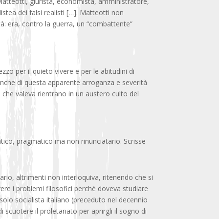
atteotti, giurista, economista, amministratore,
stea dei falsi realisti […]. Matteotti non
tà: era, contro la guerra, un “combattente”
zo per il quieto vivere e per le abitudini di
. Anche di questa apparente arroganza e severità
l che valeva rientrano in un austero culto del
tico, pragmatico ma non rinunciatario. Scrisse
ario, altrimenti non interloquiva, ritenendo che si
ere i problemi filosofici perché doveva studiare
il solo socialista italiano (preceduto nel decennio
cuotere il proletariato per aprirgli il sogno di