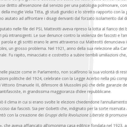
e diritto all’esenzione dal servizio per una patologia polmonare, conf
e della moglie Velia Titta, gli studi giuridici e lo stretto rapporto co
no aiutato ad affrontare i disagi derivanti dal forzato isolamento dal di
putato nelle file del PSI, Matteotti aveva ripreso la lotta al fianco dei
i più intransigenti. Le sue denunce contro la violenza dei fascisti e l’
La parola e gli scritti erano le armi attraverso cui Matteotti denuncia
olini, un grosso problema. Nel 1921, anno della sua rielezione alla C
e. Fu rapito, minacciato e costretto a subire terribili umiliazioni che
, nelle piazze come in Parlamento, non scalfirono la sua volontà di resi
ezioni politiche del 1924, celebrate con la Legge Acerbo nella più comple
Vittorio Emanuele III, difensore di Mussolini più che delle garanzie dell
ze antifasciste, in grandissima maggioranza d’idee repubblicane.
nciò il clima in cui si erano svolte le elezioni chiedendone l’annullamen
cciso dai fascisti. Sia per Gobetti che, indignato per la sorte riservata a
entò con la creazione dei
Gruppi della Rivoluzione Liberale
di promuover
ti», che aveva affiancato all’omonima casa editrice fondata nel 1923