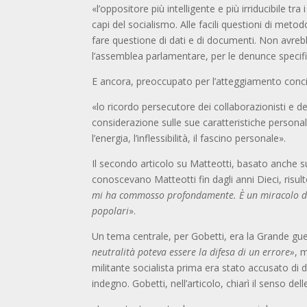
«l’oppositore più intelligente e più irriducibile tra
capi del socialismo. Alle facili questioni di met
fare questione di dati e di documenti. Non avre
l’assemblea parlamentare, per le denunce specific
E ancora,
preoccupato per l’atteggiamento concili
«lo ricordo persecutore dei collaborazionisti e d
considerazione sulle sue caratteristiche persona
l’energia, l’inflessibilità, il fascino personale».
Il secondo articolo su Matteotti, basato anche s
conoscevano Matteotti fin dagli anni Dieci, risu
mi ha commosso profondamente. È un miracolo di p
popolari
».
Un tema centrale, per Gobetti, era la Grande guerr
neutralità poteva essere la difesa di un errore»
, 
militante socialista prima era stato accusato di d
indegno. Gobetti, nell’articolo, chiarì il senso de