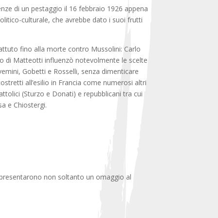
guenze di un pestaggio il 16 febbraio 1926 appena
litico-culturale, che avrebbe dato i suoi frutti
battuto fino alla morte contro Mussolini: Carlo
dio di Matteotti influenzò notevolmente le scelte
vemini, Gobetti e Rosselli, senza dimenticare
ostretti all’esilio in Francia come numerosi altri
olici (Sturzo e Donati) e repubblicani tra cui
sa e Chiostergi.
 rappresentarono non soltanto un omaggio al