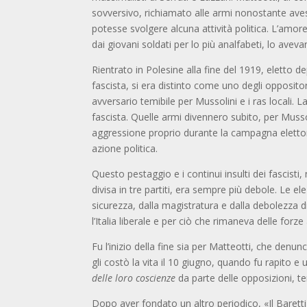
sovversivo, richiamato alle armi nonostante avess
potesse svolgere alcuna attività politica. L’amor
dai giovani soldati per lo più analfabeti, lo aveva
Rientrato in Polesine alla fine del 1919, eletto de
fascista, si era distinto come uno degli oppositor
avversario temibile per Mussolini e i ras locali. 
fascista. Quelle armi divennero subito, per Muss
aggressione proprio durante la campagna elettoral
azione politica.
Questo pestaggio e i continui insulti dei fascisti
divisa in tre partiti, era sempre più debole. Le el
sicurezza, dalla magistratura e dalla debolezza di 
l’Italia liberale e per ciò che rimaneva delle for
Fu l’inizio della fine sia per Matteotti, che denu
gli costò la vita il 10 giugno, quando fu rapito e u
delle loro coscienze
da parte delle opposizioni, t
Dopo aver fondato un altro periodico, «Il Baret