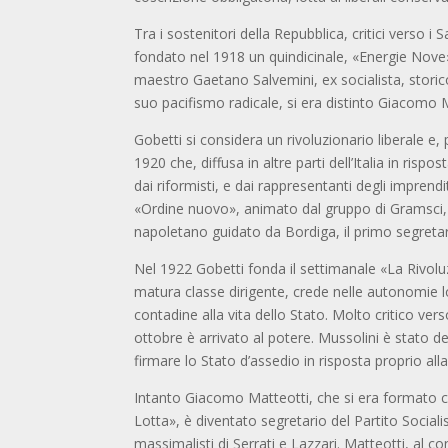
Tra i sostenitori della Repubblica, critici verso i 
fondato nel 1918 un quindicinale, «Energie Nove»
maestro Gaetano Salvemini, ex socialista, storico 
suo pacifismo radicale, si era distinto Giacomo
Gobetti si considera un rivoluzionario liberale e
1920 che, diffusa in altre parti dell’Italia in ris
dai riformisti, e dai rappresentanti degli imprendi
«Ordine nuovo», animato dal gruppo di Gramsci, To
napoletano guidato da Bordiga, il primo segretari
Nel 1922 Gobetti fonda il settimanale «La Rivoluzi
matura classe dirigente, crede nelle autonomie 
contadine alla vita dello Stato. Molto critico v
ottobre è arrivato al potere. Mussolini è stato d
firmare lo Stato d’assedio in risposta proprio all
Intanto Giacomo Matteotti, che si era formato co
Lotta», è diventato segretario del Partito Socialist
massimalisti di Serrati e Lazzari. Matteotti, al co