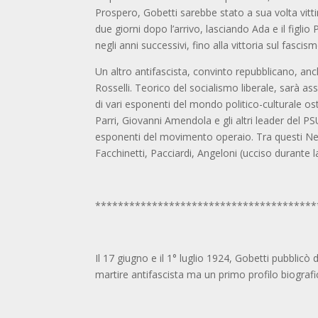
Prospero, Gobetti sarebbe stato a sua volta vitti
due giorni dopo l’arrivo, lasciando Ada e il figli
negli anni successivi, fino alla vittoria sul fascism
Un altro antifascista, convinto repubblicano, anch
Rosselli. Teorico del socialismo liberale, sarà as
di vari esponenti del mondo politico-culturale os
Parri, Giovanni Amendola e gli altri leader del PSU
esponenti del movimento operaio. Tra questi Nenn
Facchinetti, Pacciardi, Angeloni (ucciso durante
***************************************
Il 17 giugno e il 1° luglio 1924, Gobetti pubblic
martire antifascista ma un primo profilo biografic