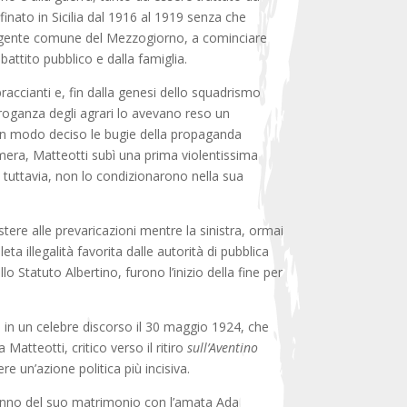
inato in Sicilia dal 1916 al 1919 senza che
n la gente comune del Mezzogiorno, a cominciare
battito pubblico e dalla famiglia.
 braccianti e, fin dalla genesi dello squadrismo
arroganza degli agrari lo avevano reso un
va in modo deciso le bugie della propaganda
amera, Matteotti subì una prima violentissima
, tuttavia, non lo condizionarono nella sua
stere alle prevaricazioni mentre la sinistra, ormai
ta illegalità favorita dalle autorità di pubblica
o Statuto Albertino, furono l’inizio della fine per
to in un celebre discorso il 30 maggio 1924, che
 Matteotti, critico verso il ritiro
sull’Aventino
e un’azione politica più incisiva.
, anno del suo matrimonio con l’amata Ada