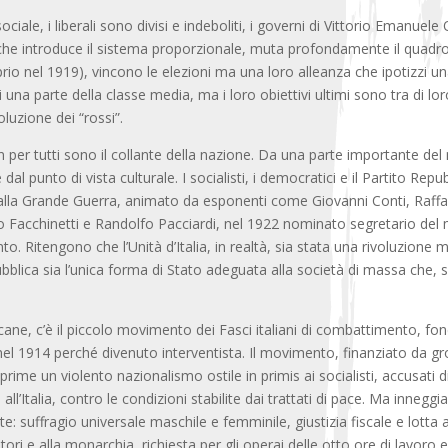
 sociale, i liberali sono divisi e indeboliti, i governi di Vittorio Emanue
che introduce il sistema proporzionale, muta profondamente il quadro po
rio nel 1919), vincono le elezioni ma una loro alleanza che ipotizzi una 
 una parte della classe media, ma i loro obiettivi ultimi sono tra di lor
oluzione dei “rossi”.
per tutti sono il collante della nazione. Da una parte importante del 
al punto di vista culturale. I socialisti, i democratici e il Partito Rep
e alla Grande Guerra, animato da esponenti come Giovanni Conti, Raffa
o Facchinetti e Randolfo Pacciardi, nel 1922 nominato segretario de
nto. Ritengono che l’Unità d’Italia, in realtà, sia stata una rivoluzio
blica sia l’unica forma di Stato adeguata alla società di massa che, si
cane, c’è il piccolo movimento dei Fasci italiani di combattimento, fon
el 1914 perché divenuto interventista. Il movimento, finanziato da grossi
ime un violento nazionalismo ostile in primis ai socialisti, accusati 
 all’Italia, contro le condizioni stabilite dai trattati di pace. Ma inne
te:
suffragio universale maschile e femminile, giustizia fiscale e lotta a
tori e alla monarchia, richiesta per gli operai delle otto ore di lavoro e