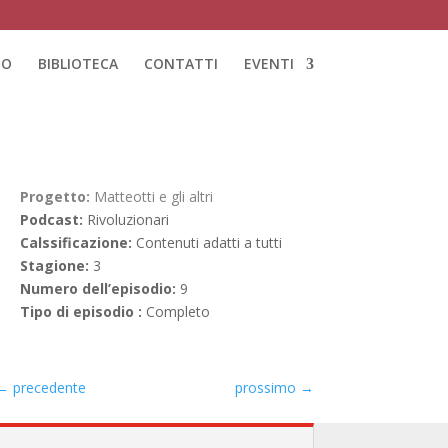
IO
BIBLIOTECA
CONTATTI
EVENTI
Progetto:
Matteotti e gli altri
Podcast:
Rivoluzionari
Calssificazione:
Contenuti adatti a tutti
Stagione:
3
Numero dell’episodio:
9
Tipo di episodio :
Completo
←
precedente
prossimo
→