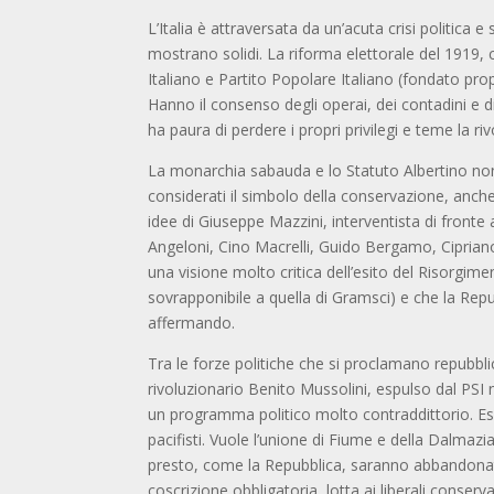
L’Italia è attraversata da un’acuta crisi politica e
mostrano solidi. La riforma elettorale del 1919, 
Italiano e Partito Popolare Italiano (fondato prop
Hanno il consenso degli operai, dei contadini e di
ha paura di perdere i propri privilegi e teme la riv
La monarchia sabauda e lo Statuto Albertino non 
considerati il simbolo della conservazione, anche d
idee di Giuseppe Mazzini, interventista di front
Angeloni, Cino Macrelli, Guido Bergamo, Ciprian
una visione molto critica dell’esito del Risorgime
sovrapponibile a quella di Gramsci) e che la Repub
affermando.
Tra le forze politiche che si proclamano repubbli
rivoluzionario Benito Mussolini, espulso dal PSI n
un programma politico molto contraddittorio. Espr
pacifisti. Vuole l’unione di Fiume e della Dalmazia
presto, come la Repubblica, saranno abbandona
coscrizione obbligatoria, lotta ai liberali conserva