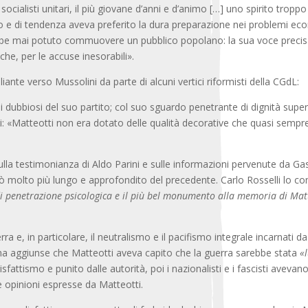
 i socialisti unitari, il più giovane d’anni e d’animo […] uno spirito tropp
odo e di tendenza aveva preferito la dura preparazione nei problemi ec
bbe mai potuto commuovere un pubblico popolano: la sua voce precisa
he, per le accuse inesorabili».
ante verso Mussolini da parte di alcuni vertici riformisti della CGdL:
ei dubbiosi del suo partito; col suo sguardo penetrante di dignità sup
li: «Matteotti non era dotato delle qualità decorative che quasi semp
ulla testimonianza di Aldo Parini e sulle informazioni pervenute da Ga
ltò molto più lungo e approfondito del precedente. Carlo Rosselli lo c
enetrazione psicologica e il più bel monumento alla memoria di Matteo
a e, in particolare, il neutralismo e il pacifismo integrale incarnati d
ma aggiunse che Matteotti aveva capito che la guerra sarebbe stata
«l
isfattismo e punito dalle autorità, poi i nazionalisti e i fascisti avev
lle opinioni espresse da Matteotti.