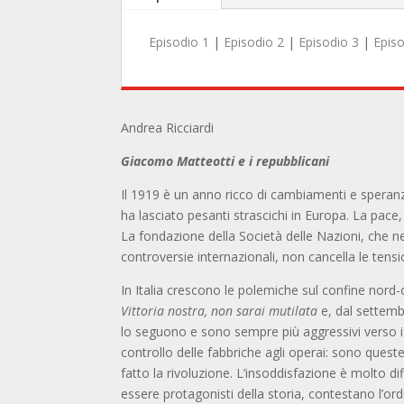
Episodio 1
|
Episodio 2
|
Episodio 3
|
Episo
Andrea Ricciardi
Giacomo Matteotti e i repubblicani
Il 1919 è un anno ricco di cambiamenti e speranz
ha lasciato pesanti strascichi in Europa. La pace
La fondazione della Società delle Nazioni, che n
controversie internazionali, non cancella le tensio
In Italia crescono le polemiche sul confine nord-o
Vittoria nostra, non sarai mutilata
e, dal settembr
lo seguono e sono sempre più aggressivi verso i soc
controllo delle fabbriche agli operai: sono queste
fatto la rivoluzione. L’insoddisfazione è molto dif
essere protagonisti della storia, contestano l’or