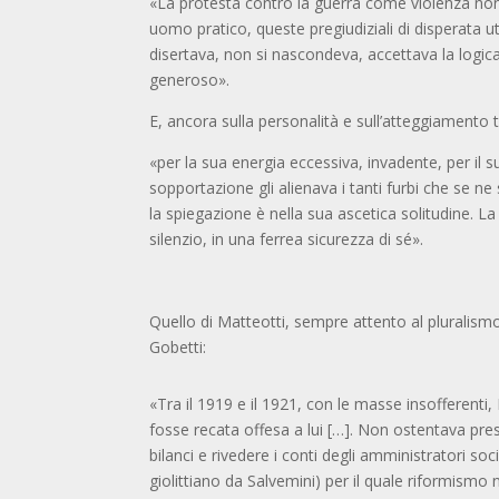
«La protesta contro la guerra come violenza non 
uomo pratico, queste pregiudiziali di disperata ut
disertava, non si nascondeva, accettava la logica
generoso».
E, ancora sulla personalità e sull’atteggiamento
«per la sua energia eccessiva, invadente, per il s
sopportazione gli alienava i tanti furbi che se 
la spiegazione è nella sua ascetica solitudine. L
silenzio, in una ferrea sicurezza di sé».
Quello di Matteotti, sempre attento al pluralis
Gobetti:
«Tra il 1919 e il 1921, con le masse insofferenti,
fosse recata offesa a lui […]. Non ostentava pre
bilanci e rivedere i conti degli amministratori soci
giolittiano da Salvemini) per il quale riformismo