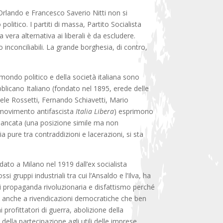
le Orlando e Francesco Saverio Nitti non si
litico. I partiti di massa, Partito Socialista
vera alternativa ai liberali è da escludere.
o inconciliabili. La grande borghesia, di contro,
mondo politico e della società italiana sono
ubblicano Italiano (fondato nel 1895, erede delle
ele Rossetti, Fernando Schiavetti, Mario
l movimento antifascista
Italia Libera
) esprimono
ne mancata (una posizione simile ma non
a pure tra contraddizioni e lacerazioni, si sta
dato a Milano nel 1919 dall’ex socialista
 gruppi industriali tra cui l’Ansaldo e l’Ilva, ha
di propaganda rivoluzionaria e disfattismo perché
ggia anche a rivendicazioni democratiche che ben
i profittatori di guerra, abolizione della
 della partecipazione agli utili delle imprese.