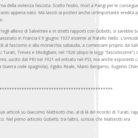
ma della violenza fascista. Scelto l’esilio, morì a Parigi per le conse
o Paolo appena nato. Ma lasciò ai posteri anche un’importante eredità po
o.
’egli allievo di Salvemini e in stretti rapporti con Gobetti, si sarebbe 
sassinato in Francia il 9 giugno 1937 insieme al fratello Nello. L’omici
tili al fascismo e alla monarchia sabauda, a cominciare proprio da Sal
 Turati, Treves e Modigliani, nel 1926 (dopo le leggi “fascistissime”) c
i, uscito dal PRI nel 1921 ed entrato nel PSI, ma anche esponenti catt
 la Guerra civile spagnola), Egidio Reale, Mario Bergamo, Eugenio Chie
**********************************************
ò due articoli su Giacomo Matteotti che, al di là del ricordo di Turati,
o. Nel primo articolo Gobetti, tra l’altro, scrisse che Matteotti era