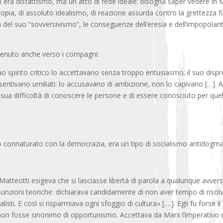
era disfattismo, ma un atto di fede ideale: bisogna saper vedere in M
opia, di assoluto idealismo, di reazione assurda contro la grettezza fili
 del suo “sovversivismo”, le conseguenze dell’eresia e dell’impopolari
 tenuto anche verso i compagni:
uo spirito critico lo accettavano senza troppo entusiasmo; il suo disprez
ne sentivano umiliati: lo accusavano di ambizione, non lo capivano […]
a sua difficoltà di conoscere le persone e di essere conosciuto per que
mo connaturato con la democrazia, era un tipo di socialismo antidogma
 Matteotti esigeva che si lasciasse libertà di parola a qualunque avvers
sunzioni teoriche: dichiarava candidamente di non aver tempo di risolv
alisti. E così si risparmiava ogni sfoggio di cultura» [….]. Egli fu forse 
 non fosse sinonimo di opportunismo. Accettava da Marx l’imperativo di s